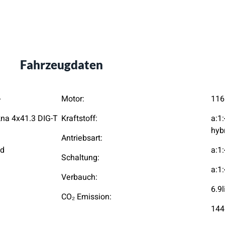
Fahrzeugdaten
}
Motor:
116
na 4x41.3 DIG-T
Kraftstoff:
a:1:
hybr
Antriebsart:
id
a:1:
Schaltung:
a:1:
Verbauch:
6.9
CO₂ Emission:
144