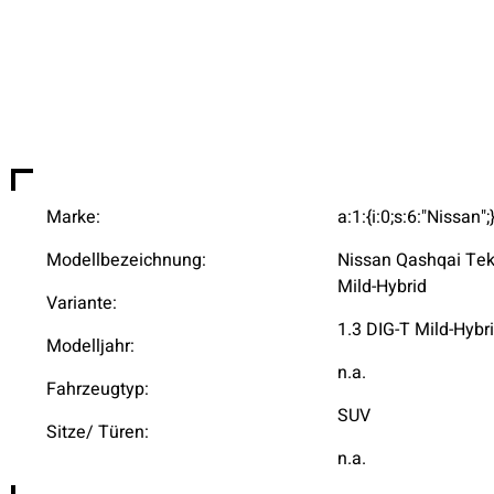
Marke:
a:1:{i:0;s:6:"Nissan";
Modellbezeichnung:
Nissan Qashqai Tek
Mild-Hybrid
Variante:
1.3 DIG-T Mild-Hybr
Modelljahr:
n.a.
Fahrzeugtyp:
SUV
Sitze/ Türen:
n.a.