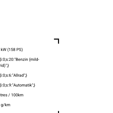
 kW (158 PS)
{i:0;s:20:"Benzin (mild-
id)";}
{i:0;s:6:"Allrad";}
{i:0;s:9:"Automatik";}
litres / 100km
 g/km