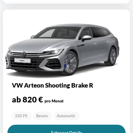
VW Arteon Shooting Brake R
ab 820 €
pro Monat
320 PS
Benzin
Automatik
Fahrzeug Details