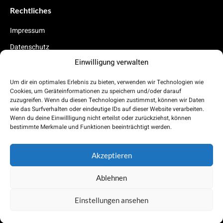
Rechtliches
Impressum
Datenschutz
Einwilligung verwalten
Cookies
Um dir ein optimales Erlebnis zu bieten, verwenden wir Technologien wie
Carnabo App (folgt demnächst)
Cookies, um Geräteinformationen zu speichern und/oder darauf
zuzugreifen. Wenn du diesen Technologien zustimmst, können wir Daten
Demnächst findest du auch in deinem AppStore unsere Auto Abo
wie das Surfverhalten oder eindeutige IDs auf dieser Website verarbeiten.
App.
Wenn du deine Einwillligung nicht erteilst oder zurückziehst, können
bestimmte Merkmale und Funktionen beeinträchtigt werden.
App Store
Play Store
Akzeptieren
Ablehnen
Copyright © 2022 Carnabo.de | Dein Auto Abo Vergleichsportal.
Alle Rechte reserviert.
Einstellungen ansehen