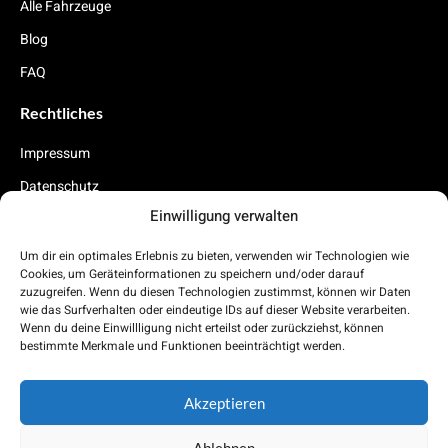
Alle Fahrzeuge
Blog
FAQ
Rechtliches
Impressum
Datenschutz
Einwilligung verwalten
Cookies
Um dir ein optimales Erlebnis zu bieten, verwenden wir Technologien wie
Carnabo App (folgt demnächst)
Cookies, um Geräteinformationen zu speichern und/oder darauf
zuzugreifen. Wenn du diesen Technologien zustimmst, können wir Daten
Demnächst findest du auch in deinem AppStore unsere Auto Abo
wie das Surfverhalten oder eindeutige IDs auf dieser Website verarbeiten.
App.
Wenn du deine Einwillligung nicht erteilst oder zurückziehst, können
bestimmte Merkmale und Funktionen beeinträchtigt werden.
App Store
Play Store
Akzeptieren
Ablehnen