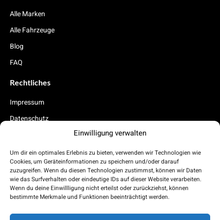
Alle Marken
Alle Fahrzeuge
Blog
FAQ
Rechtliches
Impressum
Datenschutz
Einwilligung verwalten
Cookies
Um dir ein optimales Erlebnis zu bieten, verwenden wir Technologien wie
Carnabo App (folgt demnächst)
Cookies, um Geräteinformationen zu speichern und/oder darauf
zuzugreifen. Wenn du diesen Technologien zustimmst, können wir Daten
Demnächst findest du auch in deinem AppStore unsere Auto Abo
wie das Surfverhalten oder eindeutige IDs auf dieser Website verarbeiten.
App.
Wenn du deine Einwillligung nicht erteilst oder zurückziehst, können
bestimmte Merkmale und Funktionen beeinträchtigt werden.
App Store
Play Store