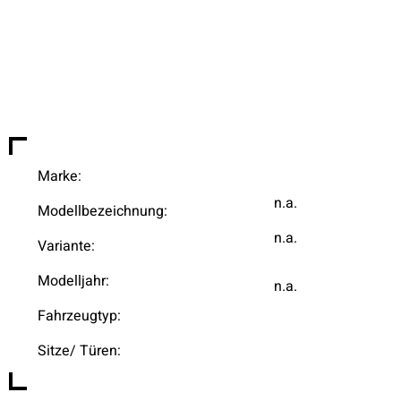
Marke:
n.a.
Modellbezeichnung:
n.a.
Variante:
Modelljahr:
n.a.
Fahrzeugtyp:
Sitze/ Türen: