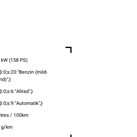
 kW (158 PS)
{i:0;s:20:"Benzin (mild-
id)";}
{i:0;s:6:"Allrad";}
{i:0;s:9:"Automatik";}
litres / 100km
 g/km