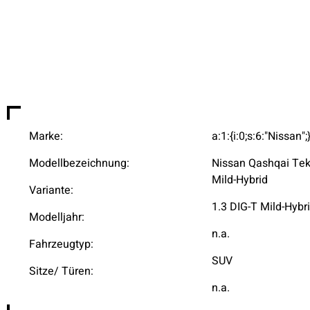
Marke:
a:1:{i:0;s:6:"Nissan";
Modellbezeichnung:
Nissan Qashqai Tek
Mild-Hybrid
Variante:
1.3 DIG-T Mild-Hybr
Modelljahr:
n.a.
Fahrzeugtyp:
SUV
Sitze/ Türen:
n.a.