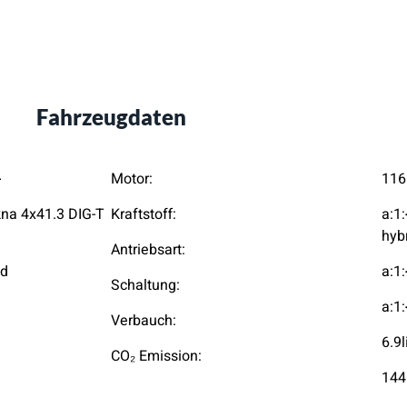
Fahrzeugdaten
}
Motor:
116
na 4x41.3 DIG-T
Kraftstoff:
a:1:
hybr
Antriebsart:
id
a:1:
Schaltung:
a:1:
Verbauch:
6.9
CO₂ Emission:
144