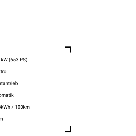
 kW (653 PS)
ktro
ntantrieb
omatik
8kWh / 100km
km