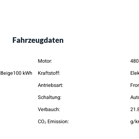
Fahrzeugdaten
Motor:
480
 Beige100 kWh
Kraftstoff:
Ele
Antriebsart:
Fro
Schaltung:
Aut
Verbauch:
21.
CO₂ Emission:
g/