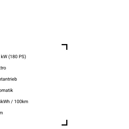
 kW (180 PS)
ktro
ntantrieb
omatik
4kWh / 100km
km