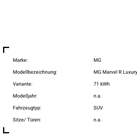
Marke:
MG
Modellbezeichnung:
MG Marvel R Luxur
Variante:
71 kWh
Modelljahr:
n.a.
Fahrzeugtyp:
SUV
Sitze/ Türen:
n.a.