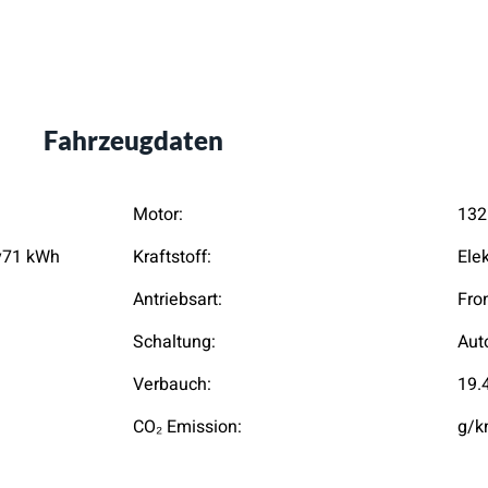
Fahrzeugdaten
Motor:
132
y71 kWh
Kraftstoff:
Ele
Antriebsart:
Fro
Schaltung:
Aut
Verbauch:
19.
CO₂ Emission:
g/