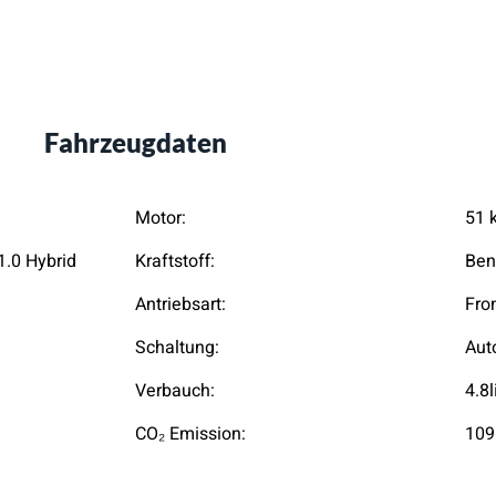
Fahrzeugdaten
Motor:
51 
1.0 Hybrid
Kraftstoff:
Ben
Antriebsart:
Fro
Schaltung:
Aut
Verbauch:
4.8
CO₂ Emission:
109