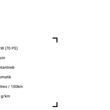
kW (70 PS)
zin
ntantrieb
omatik
litres / 100km
 g/km