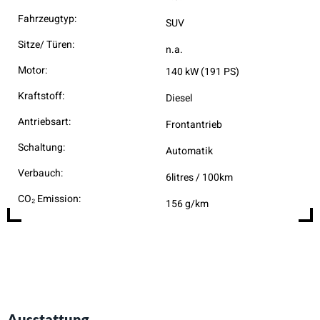
Fahrzeugtyp:
SUV
Sitze/ Türen:
n.a.
Motor:
140 kW (191 PS)
Kraftstoff:
Diesel
Antriebsart:
Frontantrieb
Schaltung:
Automatik
Verbauch:
6litres / 100km
CO₂ Emission:
156 g/km
Ausstattung