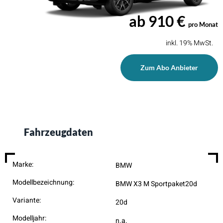
ab 910 €
pro Monat
inkl. 19% MwSt.
Zum Abo Anbieter
Fahrzeugdaten
Marke:
BMW
Modellbezeichnung:
BMW X3 M Sportpaket20d
Variante:
20d
Modelljahr:
n.a.