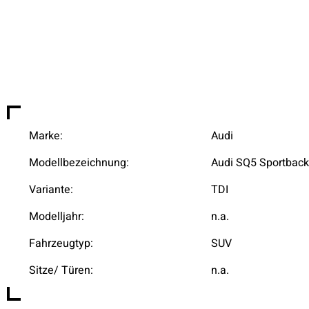
Marke:
Audi
Modellbezeichnung:
Audi SQ5 Sportbac
Variante:
TDI
Modelljahr:
n.a.
Fahrzeugtyp:
SUV
Sitze/ Türen:
n.a.