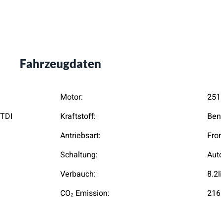
Fahrzeugdaten
Motor:
251
kTDI
Kraftstoff:
Ben
Antriebsart:
Fro
Schaltung:
Aut
Verbauch:
8.2
CO₂ Emission:
216