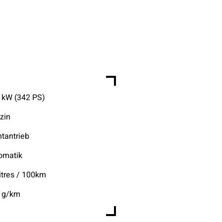
 kW (342 PS)
zin
ntantrieb
omatik
litres / 100km
 g/km